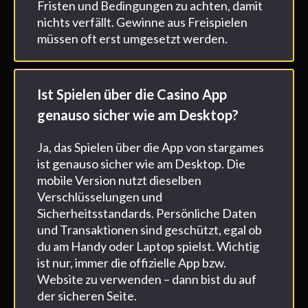
Fristen und Bedingungen zu achten, damit
nichts verfällt. Gewinne aus Freispielen
müssen oft erst umgesetzt werden.
Ist Spielen über die Casino App
genauso sicher wie am Desktop?
Ja, das Spielen über die App von stargames
ist genauso sicher wie am Desktop. Die
mobile Version nutzt dieselben
Verschlüsselungen und
Sicherheitsstandards. Persönliche Daten
und Transaktionen sind geschützt, egal ob
du am Handy oder Laptop spielst. Wichtig
ist nur, immer die offizielle App bzw.
Website zu verwenden – dann bist du auf
der sicheren Seite.