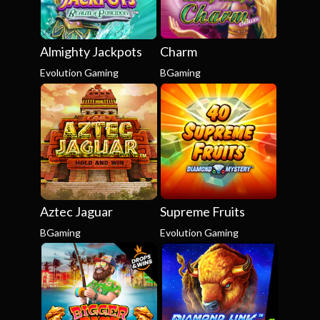
Almighty Jackpots
Charm
Evolution Gaming
BGaming
Aztec Jaguar
Supreme Fruits
BGaming
Evolution Gaming