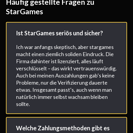
Häufig gestellte Fragen zu
StarGames
Ist StarGames seriös und sicher?
Ich war anfangs skeptisch, aber stargames
macht einen ziemlich soliden Eindruck. Die
Firma dahinter ist lizenziert, alles läuft
verschlüsselt – das wirkt vertrauenswürdig.
Auch bei meinen Auszahlungen gab’s keine
Probleme, nur die Verifizierung dauerte
etwas. Insgesamt passt’s, auch wenn man
natürlich immer selbst wachsam bleiben
sollte.
Welche Zahlungsmethoden gibt es