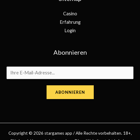
Casino
Erfahrung
Login
Abonnieren
E
m
a
ABONNIEREN
i
l
*
Copyright © 2026 stargames app / Alle Rechte vorbehalten. 18+,