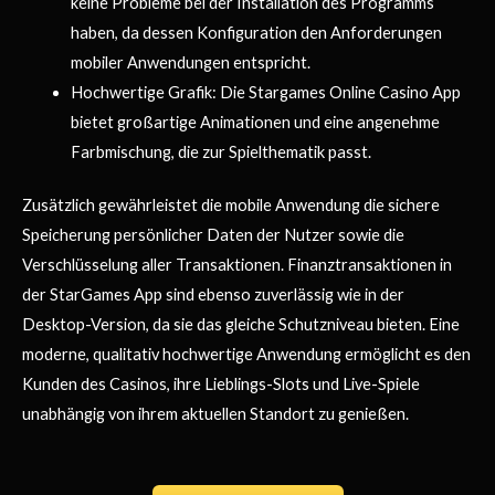
keine Probleme bei der Installation des Programms
haben, da dessen Konfiguration den Anforderungen
mobiler Anwendungen entspricht.
Hochwertige Grafik: Die
Stargames Online Casino
App
bietet großartige Animationen und eine angenehme
Farbmischung, die zur Spielthematik passt.
Zusätzlich gewährleistet die mobile Anwendung die sichere
Speicherung persönlicher Daten der Nutzer sowie die
Verschlüsselung aller Transaktionen. Finanztransaktionen in
der
StarGames App
sind ebenso zuverlässig wie in der
Desktop-Version, da sie das gleiche Schutzniveau bieten. Eine
moderne, qualitativ hochwertige Anwendung ermöglicht es den
Kunden des Casinos, ihre Lieblings-Slots und Live-Spiele
unabhängig von ihrem aktuellen Standort zu genießen.