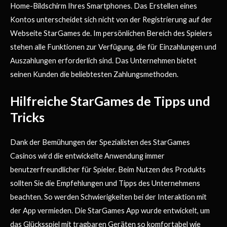
Home-Bildschirm Ihres Smartphones. Das Erstellen eines
Kontos unterscheidet sich nicht von der Registrierung auf der
Webseite
StarGames de
. Im persönlichen Bereich des Spielers
stehen alle Funktionen zur Verfügung, die für Einzahlungen und
Auszahlungen erforderlich sind. Das Unternehmen bietet
seinen Kunden die beliebtesten Zahlungsmethoden.
Hilfreiche StarGames de Tipps und
Tricks
Dank der Bemühungen der Spezialisten des StarGames
Casinos wird die entwickelte Anwendung immer
benutzerfreundlicher für Spieler. Beim Nutzen des Produkts
sollten Sie die Empfehlungen und Tipps des Unternehmens
beachten. So werden Schwierigkeiten bei der Interaktion mit
der App vermieden. Die
StarGames
App wurde entwickelt, um
das Glücksspiel mit tragbaren Geräten so komfortabel wie