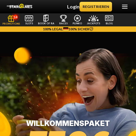
Zum
MAI
Login
REGISTRIEREN
Inhalt
ME
14
springen
JACKPOTS
BOOK OF RA
RACES
PLINKO
SLOTS
BLOG
PROMOTIONS
100% LEGAL
100% SICHER
WILLKOMMENSPAKET