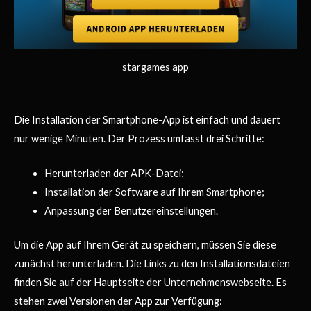
stargames app
Die Installation der Smartphone-App ist einfach und dauert
nur wenige Minuten. Der Prozess umfasst drei Schritte:
Herunterladen der APK-Datei;
Installation der Software auf Ihrem Smartphone;
Anpassung der Benutzereinstellungen.
Um die App auf Ihrem Gerät zu speichern, müssen Sie diese
zunächst herunterladen. Die Links zu den Installationsdateien
finden Sie auf der Hauptseite der Unternehmenswebseite. Es
stehen zwei Versionen der App zur Verfügung: