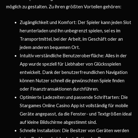
möglich zu gestalten. Zu ihren größten Vorteilen gehören:
Zugänglichkeit und Komfort: Der Spieler kann jeden Slot
herunterladen und ihn unbegrenzt spielen, sei es im
Transportmittel, bei der Arbeit, im Geschäft oder an
jedem anderen bequemen Ort.
Intuitiv verständliche Benutzeroberfläche: Alles in der
App wurde speziell für Liebhaber von Glücksspielen
entwickelt. Dank der benutzerfreundlichen Navigation
können Nutzer schnell die gewünschten Spiele finden
oder Finanztransaktionen durchführen.
Optimierte Ladezeiten und passende Schriftarten: Die
Stargames Online Casino
App ist vollständig für mobile
Geräte angepasst, da die Fenster- und Textgrößen ideal
auf kleine Bildschirme abgestimmt sind.
Schnelle Installation: Die Besitzer von Geräten werden