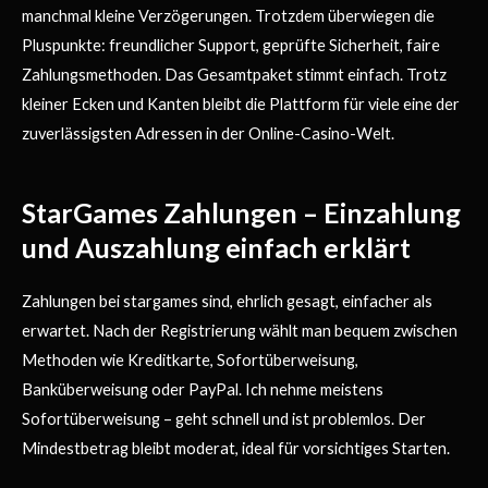
manchmal kleine Verzögerungen. Trotzdem überwiegen die
Pluspunkte: freundlicher Support, geprüfte Sicherheit, faire
Zahlungsmethoden. Das Gesamtpaket stimmt einfach. Trotz
kleiner Ecken und Kanten bleibt die Plattform für viele eine der
zuverlässigsten Adressen in der Online-Casino-Welt.
StarGames Zahlungen – Einzahlung
und Auszahlung einfach erklärt
Zahlungen bei stargames sind, ehrlich gesagt, einfacher als
erwartet. Nach der Registrierung wählt man bequem zwischen
Methoden wie Kreditkarte, Sofortüberweisung,
Banküberweisung oder PayPal. Ich nehme meistens
Sofortüberweisung – geht schnell und ist problemlos. Der
Mindestbetrag bleibt moderat, ideal für vorsichtiges Starten.