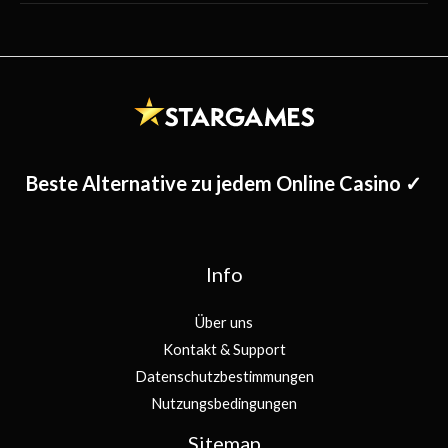
Beste Alternative zu jedem Online Casino ✓
Info
Über uns
Kontakt & Support
Datenschutzbestimmungen
Nutzungsbedingungen
Sitemap