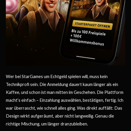
Wer bei StarGames um Echtgeld spielen will, muss kein
Technikprofi sein. Die Anmeldung dauert kaum länger als ein
Kaffee, und schon ist man mitten im Geschehen. Die Plattform
macht’s einfach – Einzahlung auswählen, bestätigen, fertig. Ich
war überrascht, wie schnell alles ging. Was direkt auffällt: Das
Design wirkt aufgeräumt, aber nicht langweilig. Genau die
richtige Mischung, um länger dranzubleiben.