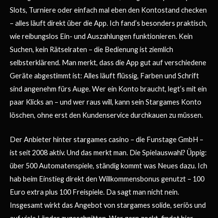
Slots, Turniere oder einfach mal eben den Kontostand checken
– alles läuft direkt über die App. Ich fand’s besonders praktisch,
wie reibungslos Ein- und Auszahlungen funktionieren. Kein
Suchen, kein Rätselraten – die Bedienung ist ziemlich
selbsterklärend. Man merkt, dass die App gut auf verschiedene
Geräte abgestimmt ist: Alles läuft flüssig, Farben und Schrift
sind angenehm fürs Auge. Wer ein Konto braucht, legt’s mit ein
paar Klicks an – und wer raus will, kann sein Stargames Konto
löschen, ohne erst den Kundenservice durchkauen zu müssen.
Der Anbieter hinter stargames casino – die Funstage GmbH –
ist seit 2008 aktiv. Und das merkt man. Die Spielauswahl? Üppig:
über 500 Automatenspiele, ständig kommt was Neues dazu. Ich
hab beim Einstieg direkt den Willkommensbonus genutzt – 100
Euro extra plus 100 Freispiele. Da sagt man nicht nein.
Insgesamt wirkt das Angebot von stargames solide, seriös und