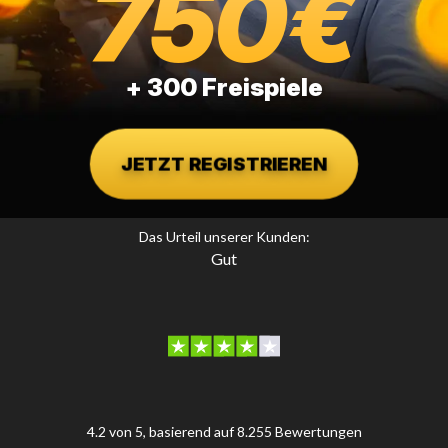
750€
+ 300 Freispiele
JETZT REGISTRIEREN
Das Urteil unserer Kunden:
Gut
4.2 von 5, basierend auf 8.255 Bewertungen