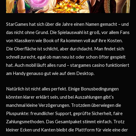
StarGames hat sich über die Jahre einen Namen gemacht – und
das nicht ohne Grund. Die Spielauswahl ist groß, vor allem Fans
von Klassikern wie Book of Ra kommen voll auf ihre Kosten.
Die Oberfläche ist schlicht, aber durchdacht. Man findet sich
schnell zurecht, egal ob man neu ist oder schon öfter gespielt
hat. Auch mobil läuft alles rund – stargames casino funktioniert
am Handy genauso gut wie auf dem Desktop.
Natürlich ist nicht alles perfekt. Einige Bonusbedingungen
könnten klarer erklärt sein, und bei Auszahlungen gibt’s
manchmal kleine Verzögerungen. Trotzdem überwiegen die
Pluspunkte: freundlicher Support, geprüfte Sicherheit, faire
Zahlungsmethoden. Das Gesamtpaket stimmt einfach. Trotz
kleiner Ecken und Kanten bleibt die Plattform für viele eine der