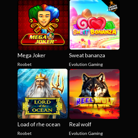
Mega Joker
Sweat bananza
Roobet
Evolution Gaming
Load of rhe ocean
Real wolf
Roobet
Evolution Gaming