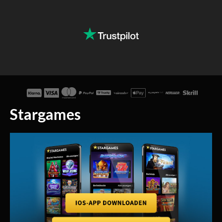
Stargames