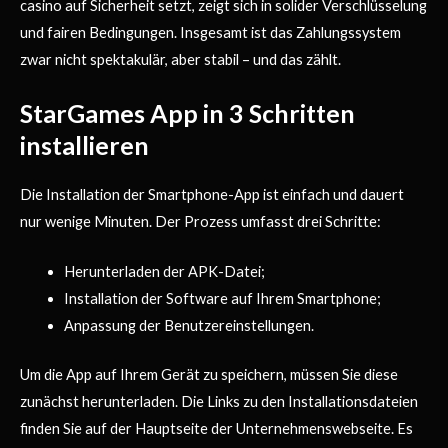
casino auf Sicherheit setzt, zeigt sich in solider Verschlüsselung
und fairen Bedingungen. Insgesamt ist das Zahlungs­system
zwar nicht spektakulär, aber stabil – und das zählt.
StarGames App in 3 Schritten
installieren
Die Installation der Smartphone-App ist einfach und dauert
nur wenige Minuten. Der Prozess umfasst drei Schritte:
Herunterladen der APK-Datei;
Installation der Software auf Ihrem Smartphone;
Anpassung der Benutzereinstellungen.
Um die App auf Ihrem Gerät zu speichern, müssen Sie diese
zunächst herunterladen. Die Links zu den Installationsdateien
finden Sie auf der Hauptseite der Unternehmenswebseite. Es