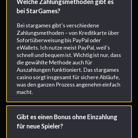
Welche Zahlungsmethoden gibt es
bei StarGames?
Bei stargames gibt’s verschiedene
Zahlungsmethoden – von Kreditkarte über
Sofortüberweisung bis PayPal oder
eWallets. Ich nutze meist PayPal, weil’s
schnell und bequem ist. Wichtig ist nur, dass
die gewählte Methode auch für
Auszahlungen funktioniert. Das stargames
casino sorgt insgesamt für sichere Abläufe,
was den ganzen Prozess angenehm einfach
macht.
Gibt es einen Bonus ohne Einzahlung
für neue Spieler?